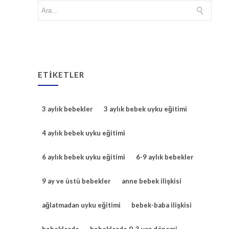
ETIKETLER
3 aylık bebekler
3 aylık bebek uyku eğitimi
4 aylık bebek uyku eğitimi
6 aylık bebek uyku eğitimi
6-9 aylık bebekler
9 ay ve üstü bebekler
anne bebek ilişkisi
ağlatmadan uyku eğitimi
bebek-baba ilişkisi
bebeklerde
bebeklerde 0-3 yaş dönemi