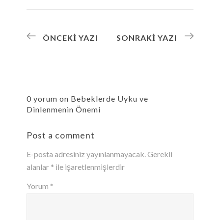
ÖNCEKI YAZI
SONRAKI YAZI
0 yorum on Bebeklerde Uyku ve
Dinlenmenin Önemi
Post a comment
E-posta adresiniz yayınlanmayacak.
Gerekli
alanlar
*
ile işaretlenmişlerdir
Yorum
*