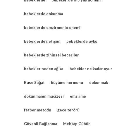
bebeklerde dokunma
bebeklerde emzirmenin önemi
bebeklerde iletişim
bebeklerde uyku
bebeklerde zihinsel beceriler
bebekler neden ağlar
bebekler ne kadar uyur
Buse Sağat
büyüme hormonu
dokunmak
dokunmanın mucizesi
emzirme
ferber metodu
gece terörü
Güvenli Bağlanma
Mehtap Gübür